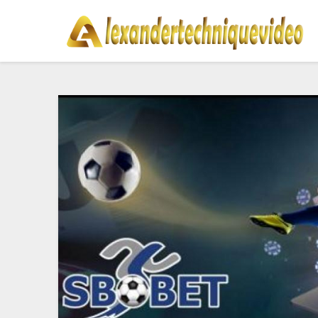
Skip
to
content