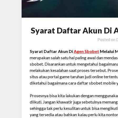
Syarat Daftar Akun Di 
Posted on
Syarat Daftar Akun Di
Agen Sbobet
Melalui
M
merupakan salah satu hal paling awal dan mendasa
sbobet. Disarankan untuk mengetahui bagaimana p
melakukan kesalahan saat proses tersebut. Pros
situs atau portal game taruhan judi online terten
diketahui bagaimana cara daftar sbobet mobile y
Prosesnya bisa kita lakukan dengan menggunakan
diikuti. Jangan khawatir juga sebetulnya memang
sehingga tak perlu kesulitan untuk bisa mengikut
yang tersedia atau bahkan kalau perlu kita nonto