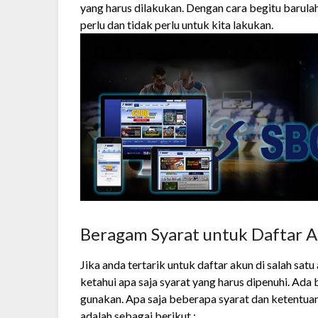
yang harus dilakukan. Dengan cara begitu barul
perlu dan tidak perlu untuk kita lakukan.
Beragam Syarat untuk Daftar A
Jika anda tertarik untuk daftar akun di salah s
ketahui apa saja syarat yang harus dipenuhi. Ad
gunakan. Apa saja beberapa syarat dan ketentuan
adalah sebagai berikut :