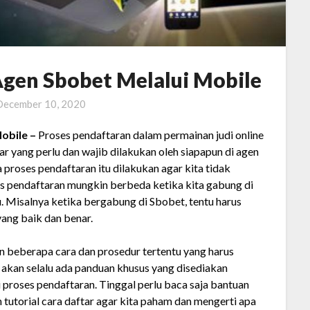
Agen Sbobet Melalui Mobile
December 10, 2020
obile –
Proses pendaftaran dalam permainan judi online
r yang perlu dan wajib dilakukan oleh siapapun di agen
roses pendaftaran itu dilakukan agar kita tidak
es pendaftaran mungkin berbeda ketika kita gabung di
tu. Misalnya ketika bergabung di Sbobet, tentu harus
ang baik dan benar.
 beberapa cara dan prosedur tertentu yang harus
 akan selalu ada panduan khusus yang disediakan
i proses pendaftaran. Tinggal perlu baca saja bantuan
n tutorial cara daftar agar kita paham dan mengerti apa